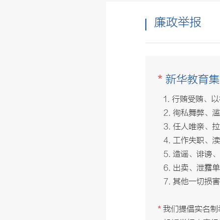
廉政举报
*
新华教育集
1. 行贿受贿、
2. 徇私舞弊、
3. 任人唯亲、
4. 工作失职、
5. 造谣、诽谤
6. 出卖、泄露
7. 其他一切损
*
我们提倡实名制