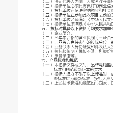
（二） 法定代表人为同一人或者存在直
（三） 投标单位必须具有良好的商业信
（四） 投标单位有依法缴纳税金和社会
（五）
投标单位在参加此次项目之前的
（六）
投标单位必须满足《中华人民共
（七） 投标单位须满足《中华人民共和
五、
投标时具备以下资料（均要求加盖
（一） 企业简介。
（二）
经年审合格的营业执照（三证合
（三）
非品牌方直接参与的投标单位，
（四）
业务联系人身份证复印件及法人
（五） 投标报价函（模板不限，所报价
（六） 服务承诺等。
六、
产品标准和规范
（一） 本招标文件成文时，品牌电脑整
标准和规范最新版本的要求。
（二）
投标人遵守不限于以上标准时，
些标准应为最新标准，投标人应
（三） 上述技术标准和规范如与国家、