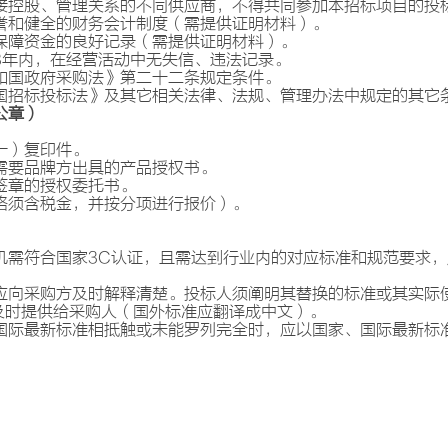
接控股、管理关系的不同供应商，不得共同参加本招标项目的投
誉和健全的财务会计制度（需提供证明材料）。
保障资金的良好记录（需提供证明材料）。
3年内，在经营活动中无失信、违法记录。
和国政府采购法》第二十二条规定条件。
国招标投标法》及其它相关法律、法规、管理办法中规定的其它
公章）
一）复印件。
需要品牌方出具的产品授权书。
签章的授权委托书。
格须含税金，并按分项进行报价）。
机需
符合国家
3
C认证，且需达到行业内的对应标准和规范要求
应向采购方及时解释清楚。投标人须阐明其替换的标准或其实际
及时提供给采购人（国外标准应翻译成中文）。
国际最新标准相抵触或未能罗列完全时，应以国家、国际最新标