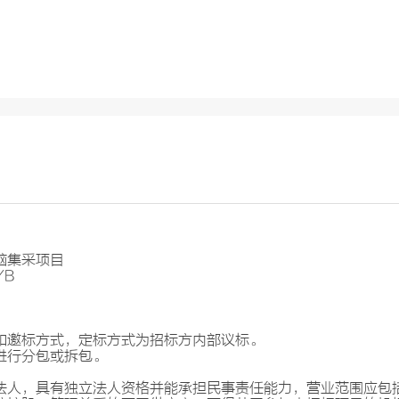
脑集采项目
YB
和邀标方式，定标方式为招标方内部议标。
进行分包或拆包。
国法人，具有独立法人资格并能承担民事责任能力，营业范围应包