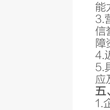
能
3
信
障
4
5
应
五
1