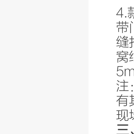
4
带
缝
窝
5
注
有
现
三