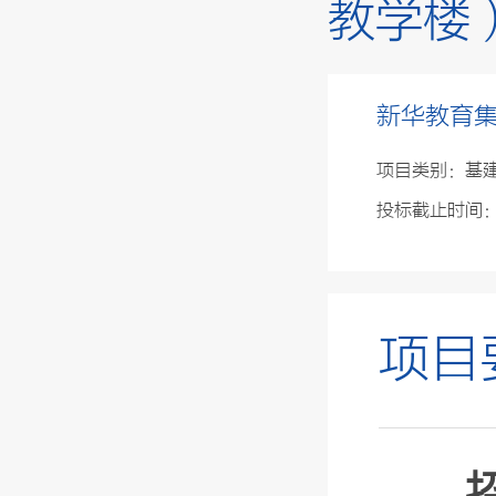
教学楼
新华教育集
项目类别：基建
投标截止时间：2
项目