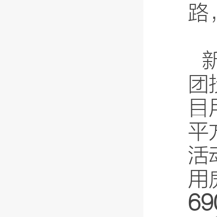
路
团
目
平
活
用
69